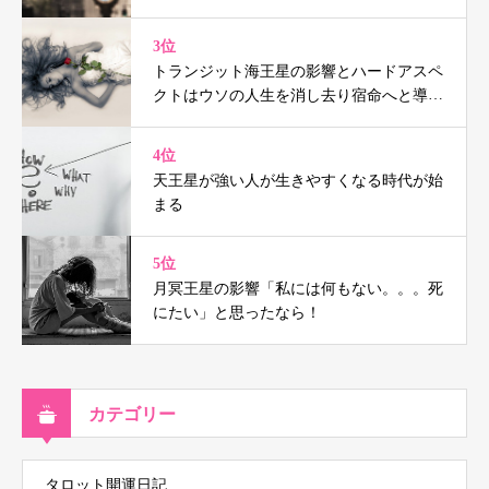
3位
トランジット海王星の影響とハードアスペ
クトはウソの人生を消し去り宿命へと導く
（鑑定事例付）
4位
天王星が強い人が生きやすくなる時代が始
まる
5位
月冥王星の影響「私には何もない。。。死
にたい」と思ったなら！
カテゴリー
タロット開運日記