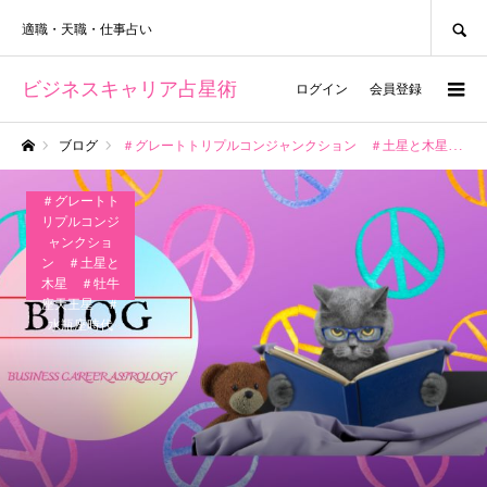
SEARCH
適職・天職・仕事占い
ビジネスキャリア占星術
ログイン
会員登録
ブログ
＃グレートトリプルコンジャンクション ＃土星と木星 ＃牡牛座天王星 ＃水瓶座時代
ホーム
＃グレートト
リプルコンジ
ャンクショ
ン ＃土星と
木星 ＃牡牛
座天王星 ＃
水瓶座時代