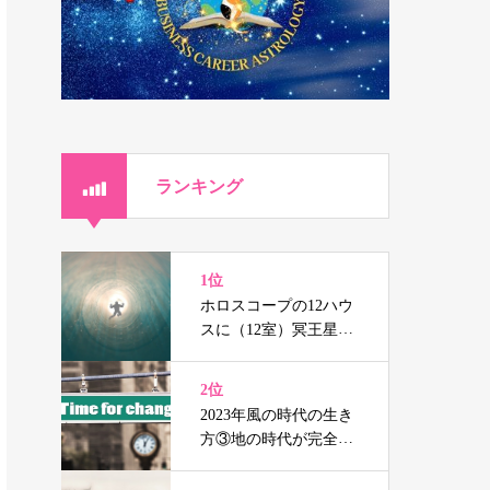
ランキング
1位
ホロスコープの12ハウ
スに（12室）冥王星、
海王星、天王星を持つ
人の辛さと癒し
2位
2023年風の時代の生き
方③地の時代が完全に
終焉する前の準備