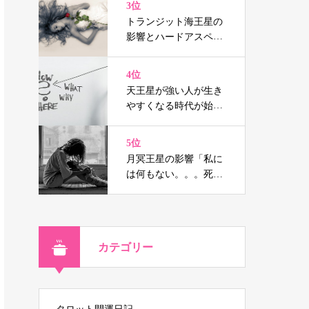
3位
トランジット海王星の
影響とハードアスペク
トはウソの人生を消し
去り宿命へと導く（鑑
4位
定事例付）
天王星が強い人が生き
やすくなる時代が始ま
る
5位
月冥王星の影響「私に
は何もない。。。死に
たい」と思ったなら！
カテゴリー