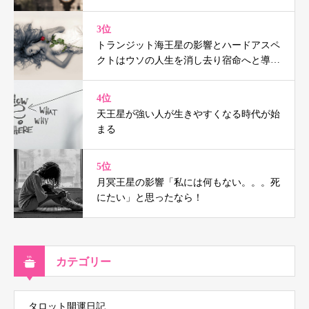
3位
トランジット海王星の影響とハードアスペ
クトはウソの人生を消し去り宿命へと導く
（鑑定事例付）
4位
天王星が強い人が生きやすくなる時代が始
まる
5位
月冥王星の影響「私には何もない。。。死
にたい」と思ったなら！
カテゴリー
タロット開運日記