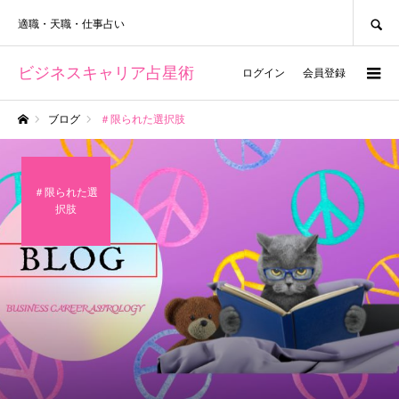
SEARCH
適職・天職・仕事占い
ビジネスキャリア占星術
ログイン
会員登録
ブログ
＃限られた選択肢
ホーム
＃限られた選
択肢