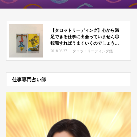
【タロットリーディング】心から満
足できる仕事に出会っていません☹
転職すればうまくいくのでしょう
か？-30代女性-
2018.03.27
タロットリーディング鑑定例
仕事専門占い師