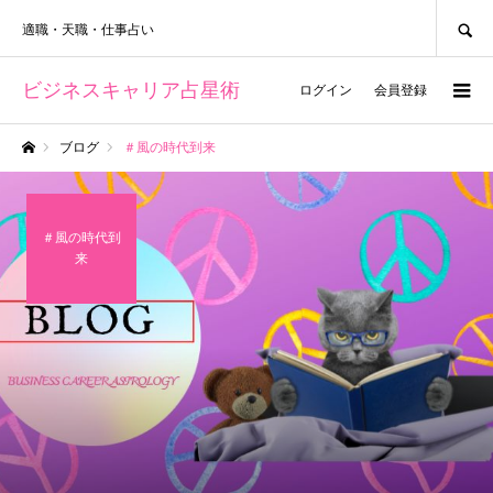
SEARCH
適職・天職・仕事占い
ビジネスキャリア占星術
ログイン
会員登録
ブログ
＃風の時代到来
ホーム
＃風の時代到
来