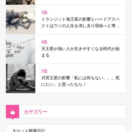
3位
トランジット海王星の影響とハードアスペ
クトはウソの人生を消し去り宿命へと導く
（鑑定事例付）
4位
天王星が強い人が生きやすくなる時代が始
まる
5位
月冥王星の影響「私には何もない。。。死
にたい」と思ったなら！
カテゴリー
タロット開運日記