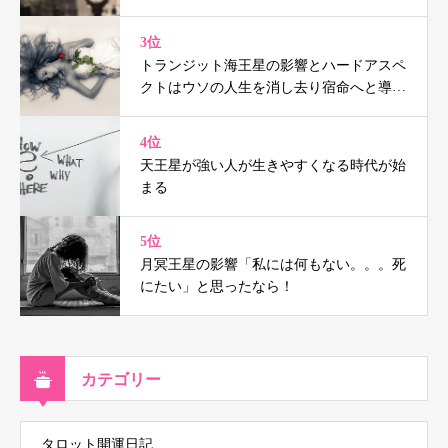
3位
トランジット海王星の影響とハードアスペ
クトはウソの人生を消し去り宿命へと導く
（鑑定事例付）
4位
天王星が強い人が生きやすくなる時代が始
まる
5位
月冥王星の影響「私には何もない。。。死
にたい」と思ったなら！
カテゴリー
タロット開運日記