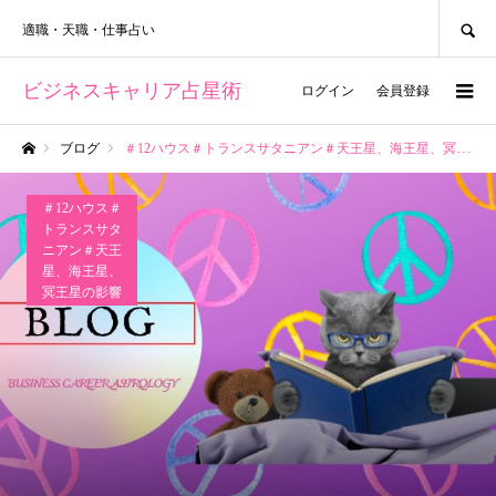
SEARCH
適職・天職・仕事占い
ビジネスキャリア占星術
ログイン
会員登録
ブログ
＃12ハウス＃トランスサタニアン＃天王星、海王星、冥王星の影響
ホーム
＃12ハウス＃
トランスサタ
ニアン＃天王
星、海王星、
冥王星の影響