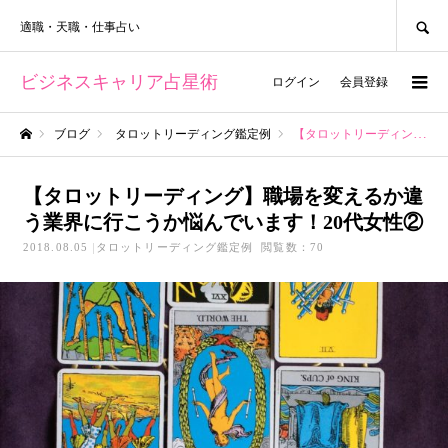
SEARCH
適職・天職・仕事占い
ビジネスキャリア占星術
ログイン
会員登録
ブログ
タロットリーディング鑑定例
【タロットリーディング】職場を変えるか違う業界に行こうか悩んでいます！20代女性②
ホーム
【タロットリーディング】職場を変えるか違
う業界に行こうか悩んでいます！20代女性②
2018.08.05
タロットリーディング鑑定例
閲覧数：70