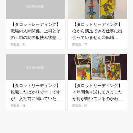
【タロットレーディング】
【タロットリーディング】
職場の人間関係、上司とそ
心から満足できる仕事に出
の上司の間の板挟み状態で
会っていません☹転職す
困っています①-30代女性-
ればうまくいくのでしょう
閲覧数：81
閲覧数：75
か？-30代女性-
【タロットリーディング】
【タロットリーディング】
転職したばかりです！です
４年間色々試してきました
が、入社前に聞いていた事
が何が向いているのかわか
と話が違うんです☹①-40
りません☹30代女性
閲覧数：68
閲覧数：97
代女性-