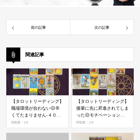
前の記事
次の記事
関連記事
【タロットリーディング】
【タロットリーディング】
職場環境が合わない☹辛
後輩に先に昇進されてしま
くてたまりません-４０代
った☹モチベーションが
女性-
上がりません -40代男性-
閲覧数：142
閲覧数：129