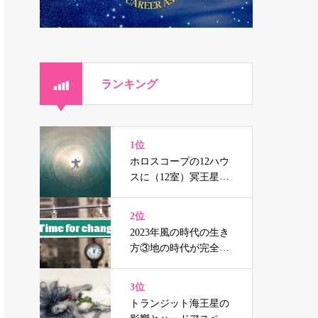
ランキング
1位
ホロスコープの12ハウ
スに（12室）冥王星、
海王星、天王星を持つ
人の辛さと癒し
2位
2023年風の時代の生き
方③地の時代が完全に
終焉する前の準備
3位
トランジット海王星の