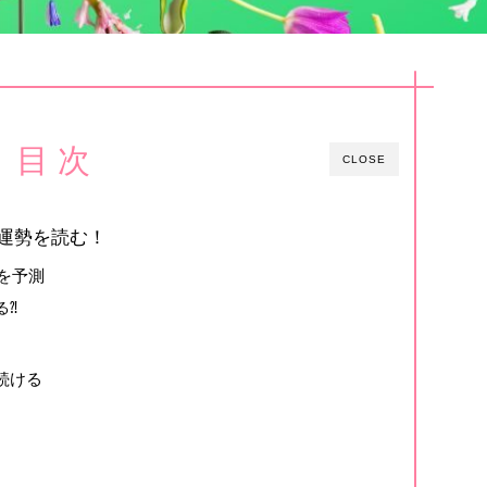
目 次
CLOSE
の運勢を読む！
向を予測
る⁈
続ける