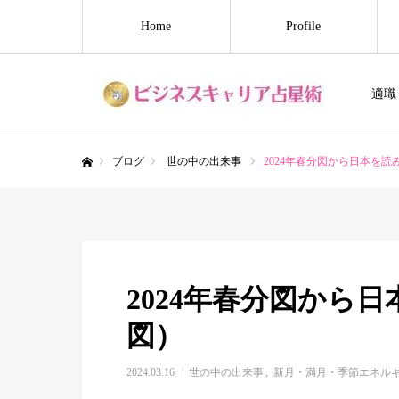
Home
Profile
適職
ブログ
世の中の出来事
2024年春分図から日本を読
ホーム
2024年春分図から
図）
2024.03.16
世の中の出来事
新月・満月・季節エネル