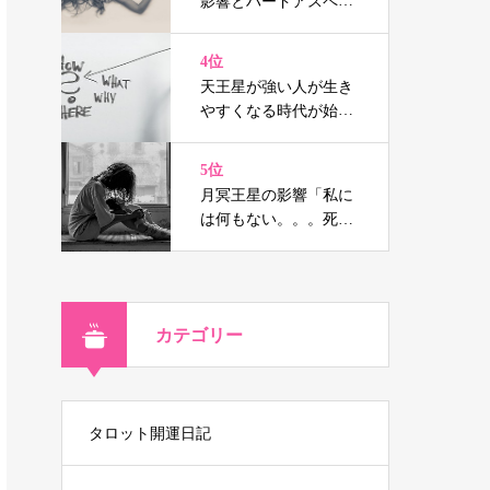
影響とハードアスペク
トはウソの人生を消し
去り宿命へと導く（鑑
4位
定事例付）
天王星が強い人が生き
やすくなる時代が始ま
る
5位
月冥王星の影響「私に
は何もない。。。死に
たい」と思ったなら！
カテゴリー
タロット開運日記