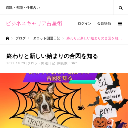
SEARCH
適職・天職・仕事占い
ビジネスキャリア占星術
ログイン
会員登録
ブログ
タロット開運日記
終わりと新しい始まりの合図を知る
ホーム
終わりと新しい始まりの合図を知る
2022.10.29
タロット開運日記
閲覧数：367