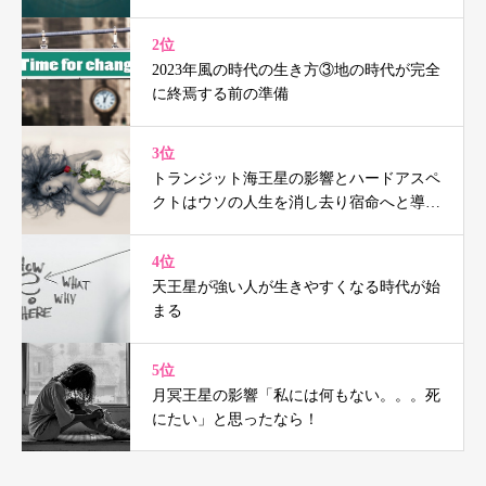
2位
2023年風の時代の生き方③地の時代が完全
に終焉する前の準備
3位
トランジット海王星の影響とハードアスペ
クトはウソの人生を消し去り宿命へと導く
（鑑定事例付）
4位
天王星が強い人が生きやすくなる時代が始
まる
5位
月冥王星の影響「私には何もない。。。死
にたい」と思ったなら！