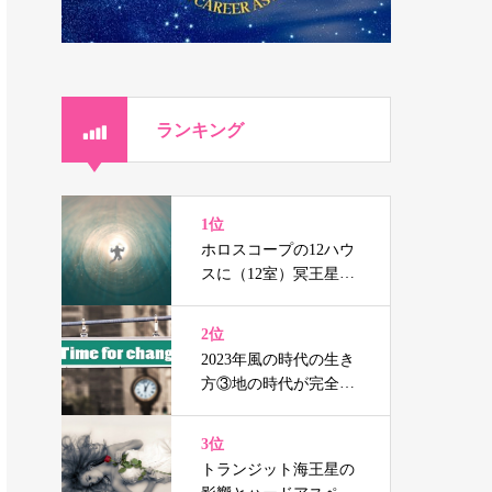
ランキング
1位
ホロスコープの12ハウ
スに（12室）冥王星、
海王星、天王星を持つ
人の辛さと癒し
2位
2023年風の時代の生き
方③地の時代が完全に
終焉する前の準備
3位
トランジット海王星の