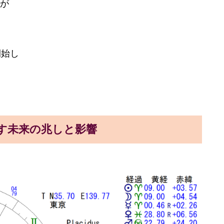
が
開始し
す未来の兆しと影響