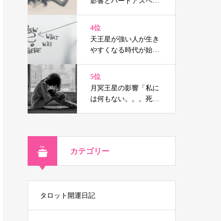
影響とハードアスペク
トはウソの人生を消し
去り宿命へと導く（鑑
4位
定事例付）
天王星が強い人が生き
やすくなる時代が始ま
る
5位
月冥王星の影響「私に
は何もない。。。死に
たい」と思ったなら！
カテゴリー
タロット開運日記