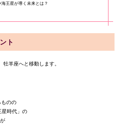
星×海王星が導く未来とは？
ベント
け、牡羊座へと移動します。
るものの
王星時代」の
が