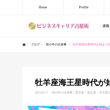
Home
Profile
適職
ブログ
世の中の出来事
牡羊座海王星時代が始まり
ホーム
牡羊座海王星時代が
2025.03.17
世の中の出来事
冥王星・海王星・天王星