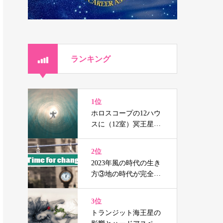
ランキング
1位
ホロスコープの12ハウ
スに（12室）冥王星、
海王星、天王星を持つ
人の辛さと癒し
2位
2023年風の時代の生き
方③地の時代が完全に
終焉する前の準備
3位
トランジット海王星の