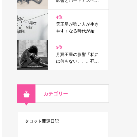
影響とハードアスペク
トはウソの人生を消し
去り宿命へと導く（鑑
4位
定事例付）
天王星が強い人が生き
やすくなる時代が始ま
る
5位
月冥王星の影響「私に
は何もない。。。死に
たい」と思ったなら！
カテゴリー
タロット開運日記