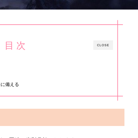
目 次
CLOSE
来に備える