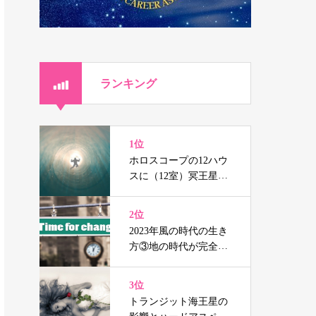
ランキング
1位
ホロスコープの12ハウ
スに（12室）冥王星、
海王星、天王星を持つ
人の辛さと癒し
2位
2023年風の時代の生き
方③地の時代が完全に
終焉する前の準備
3位
トランジット海王星の