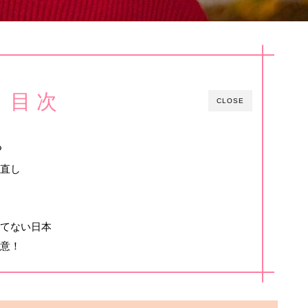
目 次
CLOSE
る
見直し
勝てない日本
注意！