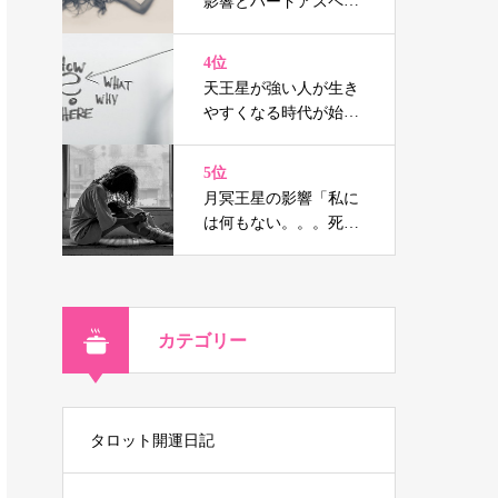
影響とハードアスペク
トはウソの人生を消し
去り宿命へと導く（鑑
4位
定事例付）
天王星が強い人が生き
やすくなる時代が始ま
る
5位
月冥王星の影響「私に
は何もない。。。死に
たい」と思ったなら！
カテゴリー
タロット開運日記