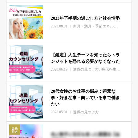
2023年下半期の過ごし方と社会情勢
2023.08.01
新月・満月・季節エネルギー情報
世
【鑑定】人生テーマを知ったらトラ
ンジットを恐れる必要がなくなった
2023.06.19
適職の見つけ方
時代を生きるヒント
20代女性のお仕事の悩み：得意な
事・好きな事・向いている事で働き
たい
2023.05.01
適職の見つけ方
色と数字と宝石を使った開運法【会