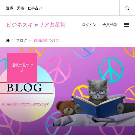
SEARCH
適職・天職・仕事占い
ビジネスキャリア占星術
ログイン
会員登録
ブログ
適職の見つけ方
ホーム
適職の見つけ
方