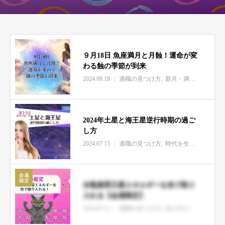
９月18日 魚座満月と月蝕！運命が変
わる蝕の季節が到来
2024.09.18
適職の見つけ方
新月・満月・季節エネルギー情報
2024年土星と海王星逆行時期の過ご
し方
2024.07.15
適職の見つけ方
時代を生きるヒント
水瓶座冥王星エネルギーを色で取り
入れる【会員限定】
2024.03.11
適職の見つけ方
世の中の出来事
会員