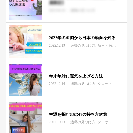
員限定】
2023.04.16
適職の見つけ方
2022年冬至図から日本の動向を知る
2022.12.19
適職の見つけ方
新月・満月・季節エネルギー情報
年末年始に運気を上げる方法
2022.12.16
適職の見つけ方
タロット開運日記
幸運を掴むのは心の持ち方次第
2022.10.23
適職の見つけ方
タロット開運日記