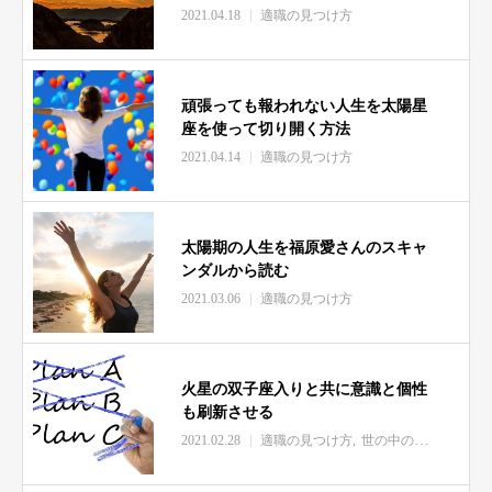
2021.04.18
適職の見つけ方
頑張っても報われない人生を太陽星
座を使って切り開く方法
2021.04.14
適職の見つけ方
太陽期の人生を福原愛さんのスキャ
ンダルから読む
2021.03.06
適職の見つけ方
火星の双子座入りと共に意識と個性
も刷新させる
2021.02.28
適職の見つけ方
世の中の出来事