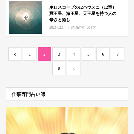
ホロスコープの12ハウスに（12室）
冥王星、海王星、天王星を持つ人の
辛さと癒し
2021.02.14
適職の見つけ方
1
2
3
4
5
6
7
8
仕事専門占い師