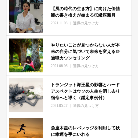
【風の時代の生き方】に向けた価値
観の書き換えが始まる①蠍座新月
2021.11.03
適職の見つけ方
やりたいことが見つからない人が本
来の自分に気づいて未来を変える＠
適職カウンセリング
2021.08.06
適職の見つけ方
トランジット海王星の影響とハード
アスペクトはウソの人生を消し去り
宿命へと導く（鑑定事例付）
2021.05.27
適職の見つけ方
魚座木星のレバレッジを利用して秋
に幸運を手にいれる