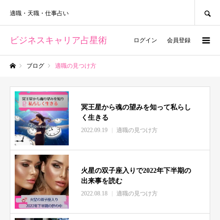
SEARCH
適職・天職・仕事占い
ビジネスキャリア占星術
ログイン
会員登録
ブログ
適職の見つけ方
ホーム
冥王星から魂の望みを知って私らし
く生きる
2022.09.19
適職の見つけ方
火星の双子座入りで2022年下半期の
出来事を読む
2022.08.18
適職の見つけ方