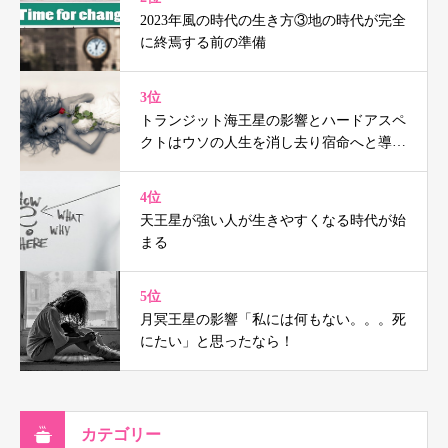
2023年風の時代の生き方③地の時代が完全
に終焉する前の準備
3位
トランジット海王星の影響とハードアスペ
クトはウソの人生を消し去り宿命へと導く
（鑑定事例付）
4位
天王星が強い人が生きやすくなる時代が始
まる
5位
月冥王星の影響「私には何もない。。。死
にたい」と思ったなら！
カテゴリー