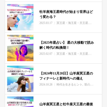
牡羊座海王星時代が始まり世界はど
う変わる？
2025.03.17
冥王星・海王星・天王星の影響
風の
【2025年星占い】 星の大移動で読み
解く時代の転換期！
2025.02.07
冥王星・海王星・天王星の影響
時代
【2024年11月20日】山羊座冥王星の
フィナーレと新時代への備え
2024.10.28
時代を生きるヒント
世の中の出来事
山羊座冥王星と牡牛座天王星の最後