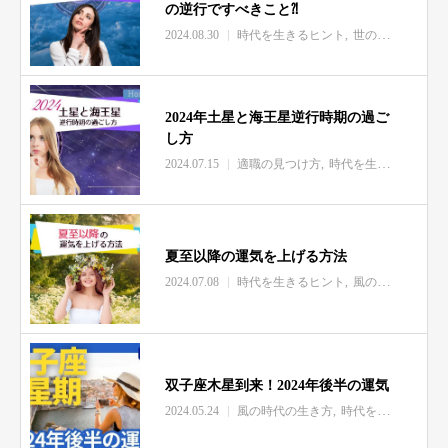
の逆行ですべきこと⁈
2024.08.30
時代を生きるヒント
世の中の出来事
2024年土星と海王星逆行時期の過ご
し方
2024.07.15
適職の見つけ方
時代を生きるヒント
夏至以降の運気を上げる方法
2024.07.08
時代を生きるヒント
風の時代の生き方
双子座木星到来！2024年後半の運気
2024.05.24
風の時代の生き方
時代を生きるヒント