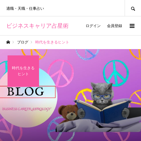
SEARCH
適職・天職・仕事占い
ビジネスキャリア占星術
ログイン
会員登録
ブログ
時代を生きるヒント
ホーム
時代を生きる
ヒント