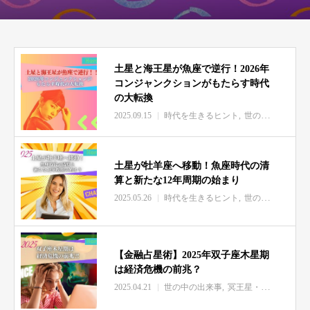
土星と海王星が魚座で逆行！2026年
コンジャンクションがもたらす時代
の大転換
2025.09.15
時代を生きるヒント
世の中の出来事
土星が牡羊座へ移動！魚座時代の清
算と新たな12年周期の始まり
2025.05.26
時代を生きるヒント
世の中の出来事
【金融占星術】2025年双子座木星期
は経済危機の前兆？
2025.04.21
世の中の出来事
冥王星・海王星・天王星の影響