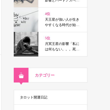
影響とハードアスペク
トはウソの人生を消し
去り宿命へと導く（鑑
4位
定事例付）
天王星が強い人が生き
やすくなる時代が始ま
る
5位
月冥王星の影響「私に
は何もない。。。死に
たい」と思ったなら！
カテゴリー
タロット開運日記