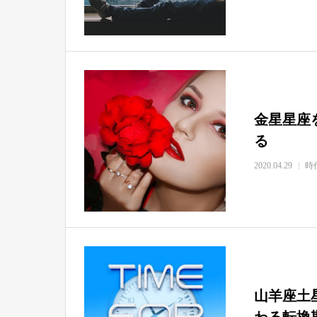
金星星座
る
2020.04.29
時
山羊座土
わる転換