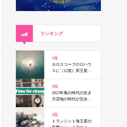
ランキング
1位
ホロスコープの12ハウ
スに（12室）冥王星、
海王星、天王星を持つ
人の辛さと癒し
2位
2023年風の時代の生き
方③地の時代が完全に
終焉する前の準備
3位
トランジット海王星の