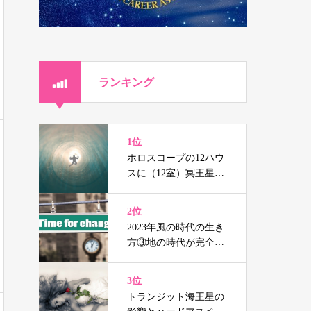
ランキング
1位
ホロスコープの12ハウ
スに（12室）冥王星、
海王星、天王星を持つ
人の辛さと癒し
2位
2023年風の時代の生き
方③地の時代が完全に
終焉する前の準備
3位
トランジット海王星の