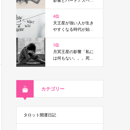
影響とハードアスペク
トはウソの人生を消し
去り宿命へと導く（鑑
4位
定事例付）
天王星が強い人が生き
やすくなる時代が始ま
る
5位
月冥王星の影響「私に
は何もない。。。死に
たい」と思ったなら！
カテゴリー
タロット開運日記