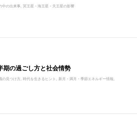
の中の出来事
冥王星・海王星・天王星の影響
下半期の過ごし方と社会情勢
職の見つけ方
時代を生きるヒント
新月・満月・季節エネルギー情報