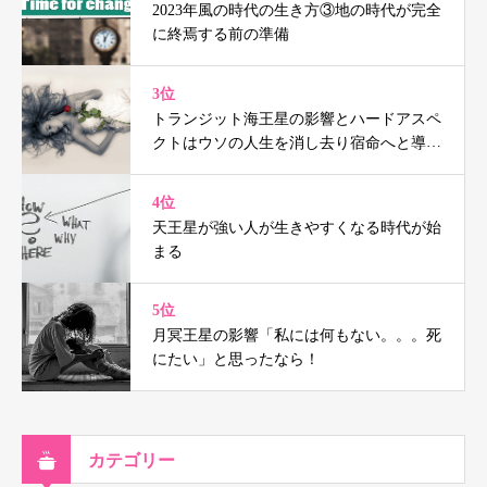
2023年風の時代の生き方③地の時代が完全
に終焉する前の準備
3位
トランジット海王星の影響とハードアスペ
クトはウソの人生を消し去り宿命へと導く
（鑑定事例付）
4位
天王星が強い人が生きやすくなる時代が始
まる
5位
月冥王星の影響「私には何もない。。。死
にたい」と思ったなら！
カテゴリー