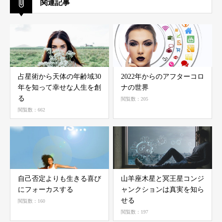
関連記事
占星術から天体の年齢域30
2022年からのアフターコロ
年を知って幸せな人生を創
ナの世界
る
閲覧数：205
閲覧数：662
自己否定よりも生きる喜び
山羊座木星と冥王星コンジ
にフォーカスする
ャンクションは真実を知ら
せる
閲覧数：160
閲覧数：197