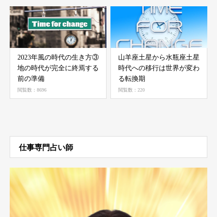
2023年風の時代の生き方③
山羊座土星から水瓶座土星
地の時代が完全に終焉する
時代への移行は世界が変わ
前の準備
る転換期
閲覧数：8696
閲覧数：220
仕事専門占い師