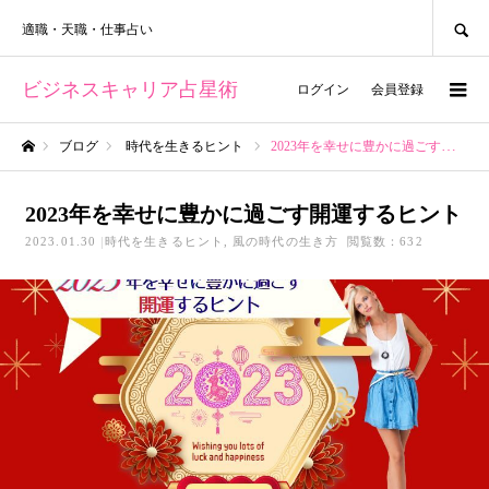
SEARCH
適職・天職・仕事占い
ビジネスキャリア占星術
ログイン
会員登録
ブログ
時代を生きるヒント
2023年を幸せに豊かに過ごす開運するヒント
ホーム
2023年を幸せに豊かに過ごす開運するヒント
2023.01.30
時代を生きるヒント
風の時代の生き方
閲覧数：632