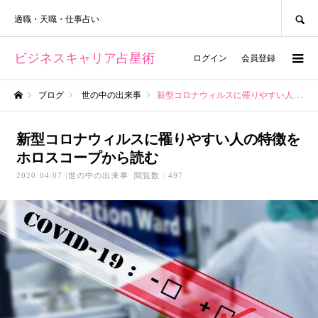
SEARCH
適職・天職・仕事占い
ビジネスキャリア占星術
ログイン
会員登録
ブログ
世の中の出来事
新型コロナウィルスに罹りやすい人の特徴をホロスコープから読む
ホーム
新型コロナウィルスに罹りやすい人の特徴を
ホロスコープから読む
2020.04.07
世の中の出来事
閲覧数：497